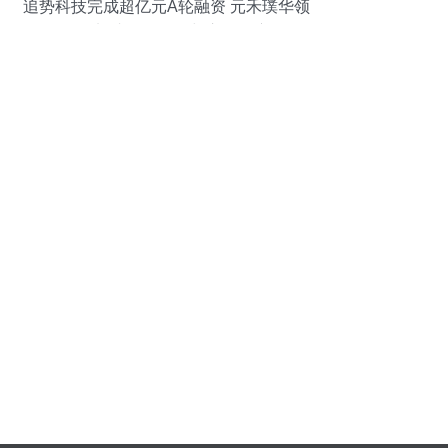
追势科技完成超亿元A轮融资 元禾璞华领
投，加速软件研发与市场推广