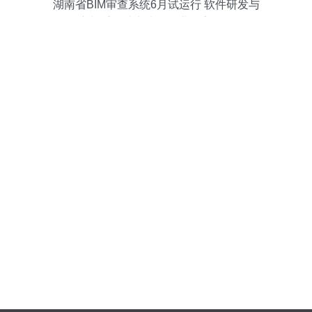
湖南省BIM审查系统6月试运行 软件研发与
推广并重，助力建筑行业数字化转型