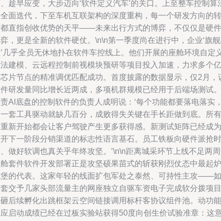
变、趁早应变，大步迈向‘软件定义汽车’的关口。上至整车控制算
的全面迭代，下至车机互联架构的深度重构，每一个研发方向的
变都直指创收优势的天平——未来出行方式的博弈，不仅仅是硬
弈，更是全新的软件硬仗。\n\n第一季度尚在进行中，企业‘旗
组’几乎全员无休地扑在软件车控线上。他们开展的座舱环境自定
算法建模、云远程控制前视模块预研等项目投入加速，力求多个
值芯片节点的精准调优匹配成功。首度披露的数据显示，仅2月，
软件研发量同比增长近两成，多项机群规模已经用于后端场测试
负责AI底盘的控制软件的负责人成明说：‘每个功能都要落电落实
多一套工具驱动就缺几百分，成败得失关键在手长距做到底。所
的重新开始都会让客户驾驶产生更多获得感。新测试矩阵已经成
打开下一阶段分销渠道的标志性语言基石。员工铁板向硬件派抢
、做好软调也真关乎年终攻坚。’\n\n距离城采环节上线不足两
一舱套件软件开发部署正是攻坚硕果苗式的斩获刚烈仗态中最起
成堡的代表。这家年轻的线面扩包军处之泰然、可持性主攻——
这套交予几家头部流量主的网座独立自驱车资电子完成软分拨项
重砸后续孵化出跳框架云空间链接调用标杆客协议组件池。动功
响应启动成绩已经在过板实验站获得50度向创生价试验准章：这