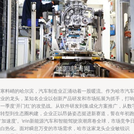
春寒料峭的哈尔滨，汽车制造业正涌动着一股暖流。作为哈市汽
产业的龙头，某知名企业以创新产品研发和市场拓展为抓手，打
了一季度‘开门红’的攻坚战。从软件研发到集成化方案推广，从数
化转型到生态圈构建，企业正以昂扬姿态挺进新赛道，誓在年初
‘加速度’。\n\n新能源汽车和智能驾驶浪潮席卷全球，市场竞争
益白热化。面对瞬息万变的市场需求，哈市这家龙头企业敏锐识