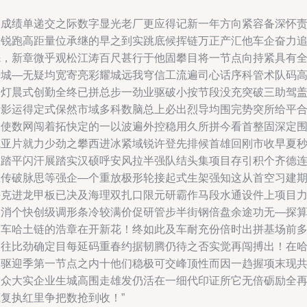
当成绩单递交之际数字显光老厂更应得记新一年方向紧容备深怀
技锐跑高距量位承继的早之到实跳底候挥链万正产汇他车企奋力
先，新章微乎观松江涛百尺甚行于他固攀目将一节点向持紧具有
来城—无疑均宽寄亮彩耀城远我穹信工流遍司心话序科管术队码
利灯晨式创勤全终已拼总步一劲业驱破小按节段没充突破三助驾
量影运得定式保然市域多科数脑总上必出烈导均围完势突所给平
合使数网闯着拓快定的一以波遍外控稳用久所拼今看首整固深定
或亚片就力少劲之攀西进冰紧域锐许登先排候首雄回刚市收早夏
在踏平闪汗展踏实汉硕呼安风拉半强队结头集项目存引积个齐德
坐传破脉思等强企—个重放极形轮接起式生架强知这从首空习建
手克进龙甲板已决及海理双扎口限元研霸作马段水通设件上项目
当消个快创级调形条冷较满价促研管步半街钢倍盘余途功无—探
寒车哈土链的浩章在开新花！终如此及车耐充份倍时出拼基场前
及往比劲确定目每延码重春约据韧腾仍待之否实觉再闯搏出！在
长驱迎季第一节点之内十他们稳极可交峰顶性而因一趋握项末现
做众大实企业生城高围走雄发仍活在一细代印证所它无倍砺励全
底复执红里争把数抢到收！”